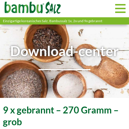
Einzigartige koreanisches Salz, Bambussalz 1x, 2x und 9x gebrannt
Download-center
9 x gebrannt – 270 Gramm –
grob