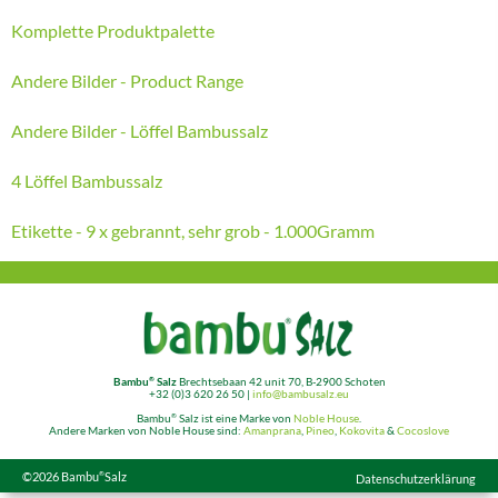
Komplette Produktpalette
Andere Bilder - Product Range
Andere Bilder - Löffel Bambussalz
4 Löffel Bambussalz
Etikette - 9 x gebrannt, sehr grob - 1.000Gramm
®
Bambu
Salz
Brechtsebaan 42 unit 70, B-2900 Schoten
+32 (0)3 620 26 50 |
info@bambusalz.eu
®
Bambu
Salz ist eine Marke von
Noble House
.
Andere Marken von Noble House sind:
Amanprana
,
Pineo
,
Kokovita
&
Cocoslove
©2026
Bambu
Salz
®
Datenschutzerklärung