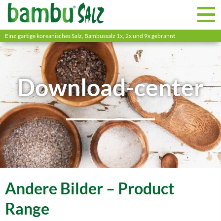
Einzigartige koreanisches Salz, Bambussalz 1x, 2x und 9x gebrannt
Download-center
Andere Bilder – Product
Range