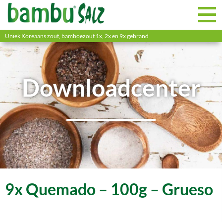
Uniek Koreaans zout, bamboezout 1x, 2x en 9x gebrand
Downloadcenter
9x Quemado – 100g – Grueso