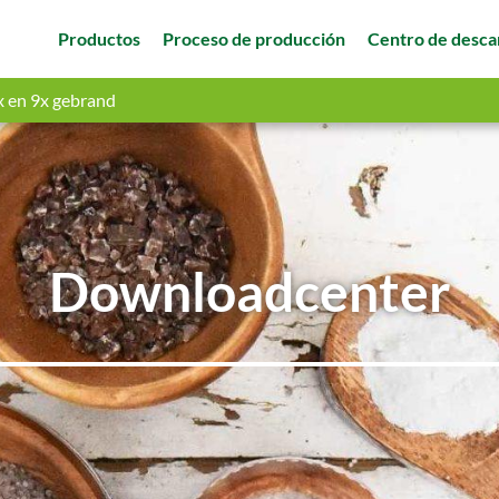
Productos
Proceso de producción
Centro de desca
x en 9x gebrand
Downloadcenter