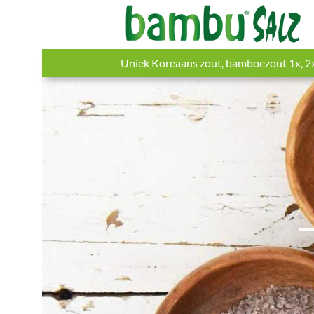
Uniek Koreaans zout, bamboezout 1x, 2