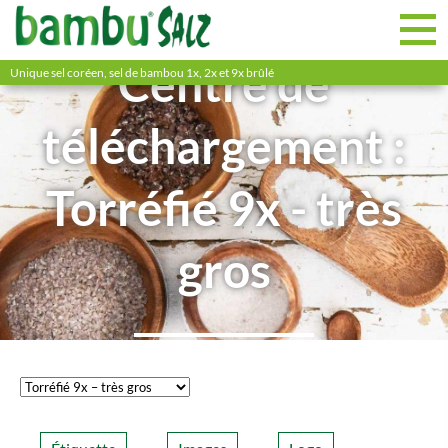
Centre de
Unique sel coréen, sel de bambou 1x, 2x et 9x brûlé
téléchargement :
Torréfié 9x - très
gros