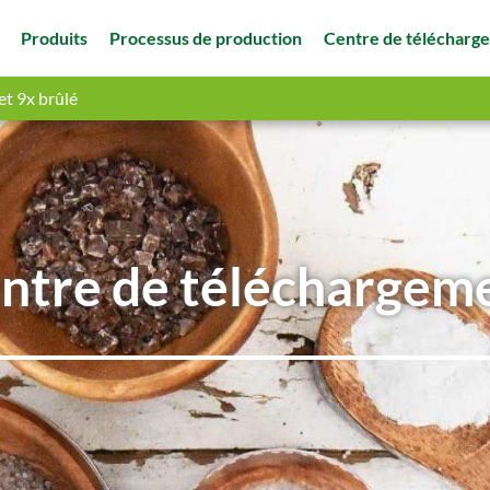
Produits
Processus de production
Centre de télécharg
et 9x brûlé
ntre de téléchargem