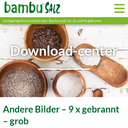
Einzigartige koreanisches Salz, Bambussalz 1x, 2x und 9x gebrannt
Download-center
Andere Bilder – 9 x gebrannt
– grob