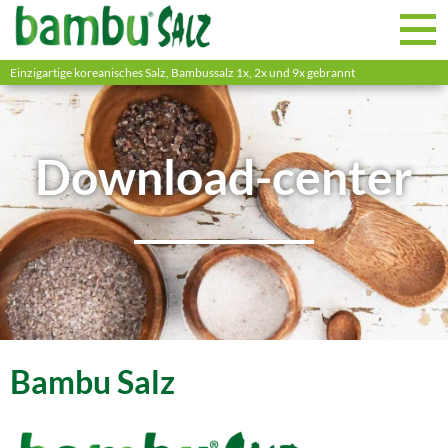
Einzigartige koreanisches Salz, Bambussalz 1x, 2x und 9x gebrannt
Download-center
Bambu Salz