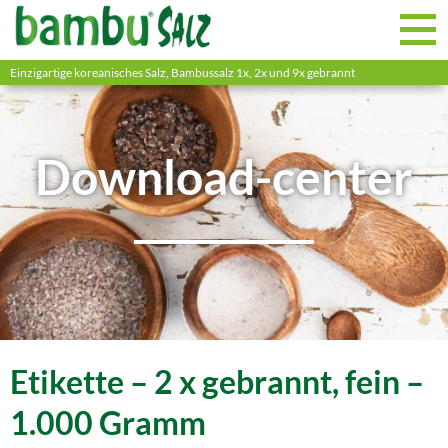
Einzigartige koreanisches Salz, Bambussalz 1x, 2x und 9x gebrannt
Download-center
Etikette – 2 x gebrannt, fein –
1.000 Gramm