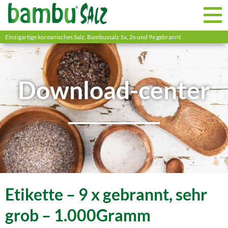
Einzigartige koreanisches Salz, Bambussalz 1x, 2x und 9x gebrannt
Download-center
Etikette – 9 x gebrannt, sehr
grob – 1.000Gramm