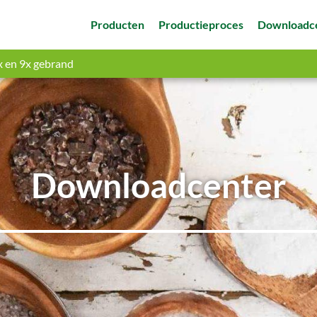
Producten
Productieproces
Downloadc
x en 9x gebrand
Downloadcenter