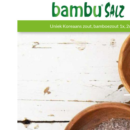
Uniek Koreaans zout, bamboezout 1x, 2