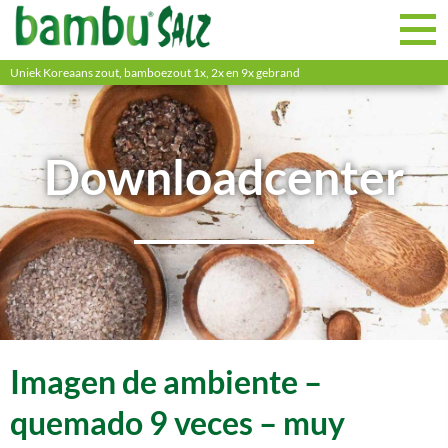
Uniek Koreaans zout, bamboezout 1x, 2x en 9x gebrand
Downloadcenter
Imagen de ambiente –
quemado 9 veces – muy