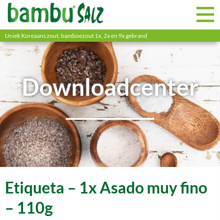
Uniek Koreaans zout, bamboezout 1x, 2x en 9x gebrand
Downloadcenter
Etiqueta – 1x Asado muy fino
– 110g