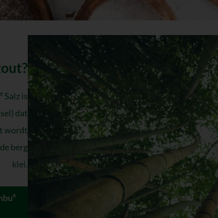
zout?
Salz is
®
sel) dat
kt wordt
ode berg
klei.
mbu
®