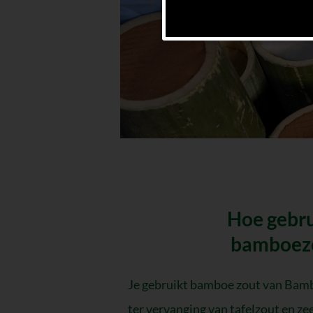
Hoe gebru
bamboezo
Je gebruikt bamboe zout van Bam
ter vervanging van tafelzout en ze