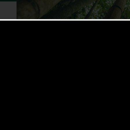
Hoe
gem
Bamboe
sel (ze
holle b
Vervol
mineraa
met den
1300°C