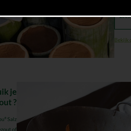
Lees
Bekijk 
ik je
ut ?
bu
Salz
®
ezout of