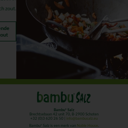
ch zout.
lende
zout
Bambu
Salz
®
Brechtsebaan 42 unit 70, B-2900 Schoten
+32 (0)3 620 26 50 |
info@bambusalz.eu
Bambu
Salz is een merk van
Noble House
.
®