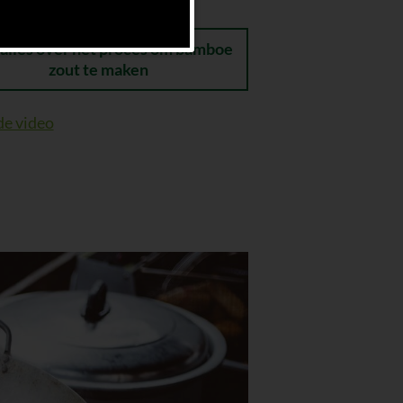
 alles over het proces om bamboe
zout te maken
de video