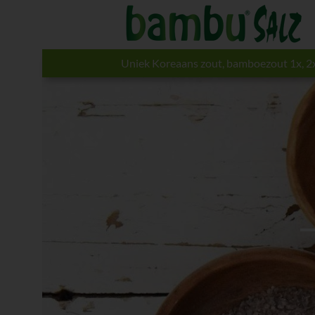
Uniek Koreaans zout, bamboezout 1x, 2