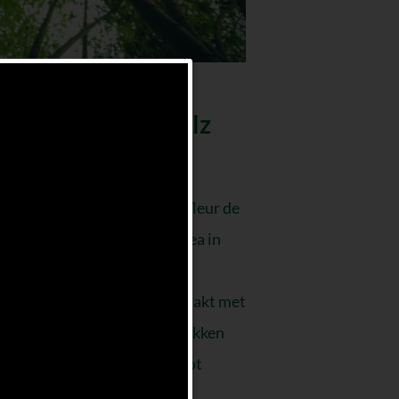
 wordt Bambu
Salz
®
aakt?
 zout wordt gemaakt door fleur de
ezout) uit de Gele Zee bij Korea in
amboestengels te gieten.
gens worden deze dichtgemaakt met
lrijke rode berg klei en gebakken
nenhout in een hete oven tot
.