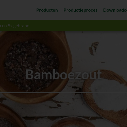
Producten
Productieproces
Downloadc
x en 9x gebrand
Bamboezout